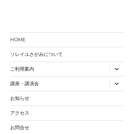
テ
ゴ
リ
ー
HOME
ソレイユさがみについて
ご利用案内
サ
ブ
講座・講演会
サ
メ
ブ
ニ
お知らせ
メ
ュ
ニ
ー
アクセス
ュ
を
ー
展
お問合せ
を
開