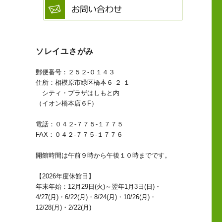
ソレイユさがみ
郵便番号：２５２-０１４３
住所：相模原市緑区橋本６-２-１
シティ・プラザはしもと内
（イオン橋本店６F）
電話：０４２-７７５-１７７５
FAX：０４２-７７５-１７７６
開館時間は午前９時から午後１０時までです。
【2026年度休館日】
年末年始：12月29日(火)～翌年1月3日(日)・
4/27(月)・6/22(月)・8/24(月)・10/26(月)・
12/28(月)・2/22(月)