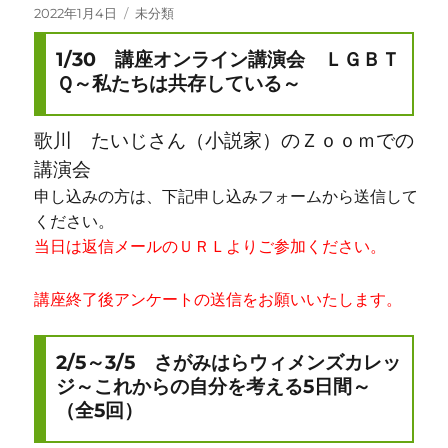
投
2022年1月4日
カ
未分類
稿
テ
日:
1/30 講座オンライン講演会 ＬＧＢＴ
ゴ
リ
Ｑ～私たちは共存している～
ー
歌川 たいじさん（小説家）のＺｏｏｍでの
講演会
申し込みの方は、下記申し込みフォームから送信して
ください。
当日は返信メールのＵＲＬよりご参加ください。
講座終了後アンケートの送信をお願いいたします。
2/5～3/5 さがみはらウィメンズカレッ
ジ～これからの自分を考える5日間～
（全5回）