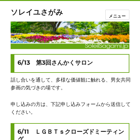
ソレイユさがみ
メニュー
お
6/13 第3回さんかくサロン
知
ら
せ
話し合いを通して、多様な価値観に触れる、男女共同
参画の気づきの場です。
申し込みの方は、下記申し込みフォームから送信して
ください。
6/11 ＬＧＢＴｓクローズドミーティン
グ