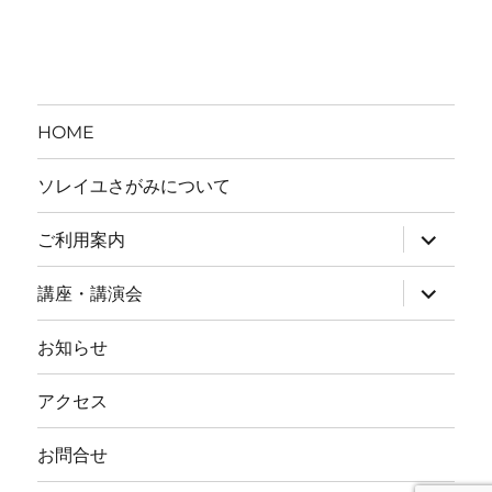
ゴ
リ
ー
HOME
ソレイユさがみについて
ご利用案内
サ
ブ
講座・講演会
サ
メ
ブ
ニ
お知らせ
メ
ュ
ニ
ー
アクセス
ュ
を
ー
展
お問合せ
を
開
展