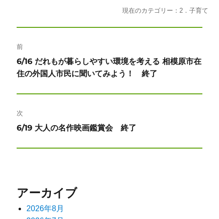
現在のカテゴリー：2．子育て
投
前
稿
前
6/16 だれもが暮らしやすい環境を考える 相模原市在
ナ
の
住の外国人市民に聞いてみよう！ 終了
投
ビ
稿:
ゲ
次
ー
次
6/19 大人の名作映画鑑賞会 終了
の
シ
投
ョ
稿:
ン
アーカイブ
2026年8月