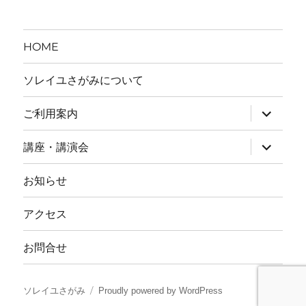
ー
HOME
ソレイユさがみについて
ご利用案内
サ
ブ
講座・講演会
サ
メ
ブ
ニ
お知らせ
メ
ュ
ニ
ー
アクセス
ュ
を
ー
展
お問合せ
を
開
展
開
ソレイユさがみ
Proudly powered by WordPress