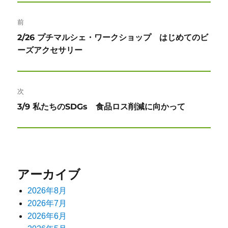
投
前
稿
前
2/26 プチマルシェ・ワークショップ はじめてのビ
ナ
の
ーズアクセサリー
投
ビ
稿:
ゲ
次
ー
次
3/9 私たちのSDGs 食品ロス削減に向かって
の
シ
投
ョ
稿:
ン
アーカイブ
2026年8月
2026年7月
2026年6月