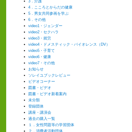
3．介護
4．こころとからだの健康
5．男女共同参画を学ぶ
6．その他
video1・ジェンダー
video2・セクハラ
video3・就労
video4・ドメスティック・バイオレンス（DV）
video5・子育て
video6・健康
video7・その他
お知らせ
ソレイユブックレビュー
ビデオコーナー
図書・ビデオ
図書・ビデオ新着案内
未分類
登録団体
講座・講演会
過去の購入一覧
１．女性問題等の学習団体
２．消費者活動団体