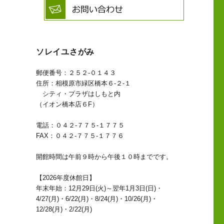
ソレイユさがみ
郵便番号：２５２-０１４３
住所：相模原市緑区橋本６-２-１
シティ・プラザはしもと内
（イオン橋本店６F）
電話：０４２-７７５-１７７５
FAX：０４２-７７５-１７７６
開館時間は午前９時から午後１０時までです。
【2026年度休館日】
年末年始：12月29日(火)～翌年1月3日(日)・
4/27(月)・6/22(月)・8/24(月)・10/26(月)・
12/28(月)・2/22(月)