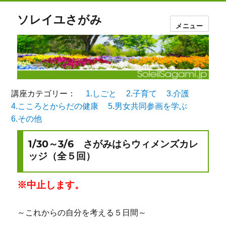
ソレイユさがみ
メニュー
講座カテゴリー：
1.しごと
2.子育て
3.介護
4.こころとからだの健康
5.男女共同参画を学ぶ
6.その他
1/30～3/6 さがみはらウィメンズカレ
ッジ（全５回）
※中止します。
～これからの自分を考える５日間～