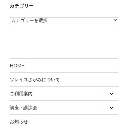
カテゴリー
カ
テ
ゴ
リ
ー
HOME
ソレイユさがみについて
ご利用案内
サ
ブ
講座・講演会
サ
メ
ブ
ニ
お知らせ
メ
ュ