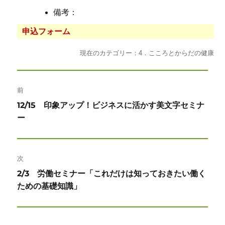
備考：
申込フォーム
現在のカテゴリー：4．こころとからだの健康
投
前
稿
前
12/15 印象アップ！ビジネスに活かす美文字セミナ
ナ
の
ー
投
ビ
稿:
ゲ
次
ー
次
2/3 労働セミナー「これだけは知っておきたい働く
の
ための基礎知識」
シ
投
ョ
稿: