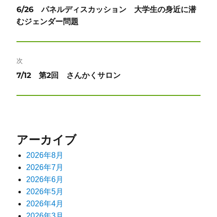
稿
前
6/26 パネルディスカッション 大学生の身近に潜
ナ
の
むジェンダー問題
投
ビ
稿:
ゲ
次
ー
次
7/12 第2回 さんかくサロン
の
シ
投
ョ
稿:
ン
アーカイブ
2026年8月
2026年7月
2026年6月
2026年5月
2026年4月
2026年3月