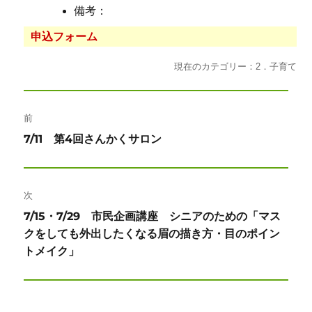
備考：
申込フォーム
現在のカテゴリー：2．子育て
投
前
稿
前
7/11 第4回さんかくサロン
ナ
の
投
ビ
稿:
次
ゲ
次
7/15・7/29 市民企画講座 シニアのための「マス
ー
の
クをしても外出したくなる眉の描き方・目のポイン
投
トメイク」
シ
稿:
ョ