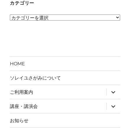
カテゴリー
カ
テ
ゴ
リ
ー
HOME
ソレイユさがみについて
ご利用案内
サ
ブ
講座・講演会
サ
メ
ブ
ニ
お知らせ
メ
ュ
ニ
ー