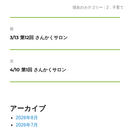
現在のカテゴリー：2．子育て
投
前
稿
前
3/13 第12回 さんかくサロン
ナ
の
投
ビ
稿:
次
ゲ
次
4/10 第1回 さんかくサロン
ー
の
投
シ
稿:
ョ
アーカイブ
ン
2026年8月
2026年7月