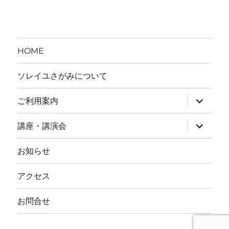
リ
ー
HOME
ソレイユさがみについて
ご利用案内
サ
ブ
講座・講演会
サ
メ
ブ
ニ
お知らせ
メ
ュ
ニ
ー
アクセス
ュ
を
ー
展
お問合せ
を
開
展
開