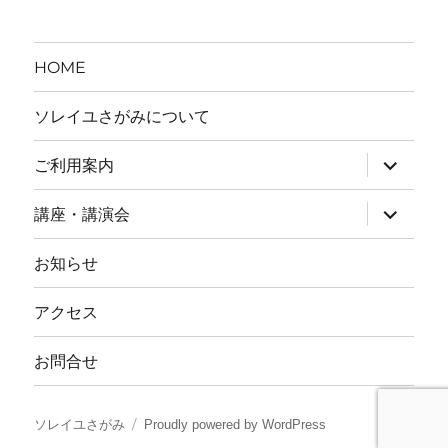
ー
HOME
ソレイユさがみについて
ご利用案内
サ
ブ
講座・講演会
サ
メ
ブ
ニ
お知らせ
メ
ュ
ニ
ー
アクセス
ュ
を
ー
展
お問合せ
を
開
展
開
ソレイユさがみ
Proudly powered by WordPress