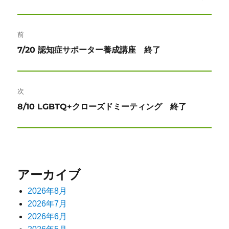
投
前
稿
前
7/20 認知症サポーター養成講座 終了
ナ
の
投
ビ
稿:
次
ゲ
次
8/10 LGBTQ+クローズドミーティング 終了
ー
の
投
シ
稿:
ョ
アーカイブ
ン
2026年8月
2026年7月
2026年6月