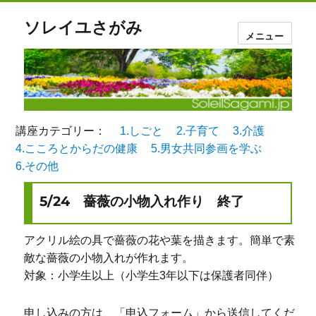
ソレイユさがみ
メニュー
講座カテゴリー：
1.しごと
2.子育て
3.介護
4.こころとからだの健康
5.男女共同参画を学ぶ
6.その他
5/24 薔薇の小物入れ作り 終了
アクリル絵の具で薔薇の花や葉を描きます。簡単で素
敵な薔薇の小物入れが作れます。
対象：小学生以上（小学生3年以下は保護者同伴）
申し込みの方は、「申込フォーム」から送信してくだ