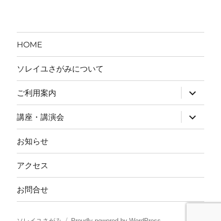
リ
ー
HOME
ソレイユさがみについて
ご利用案内
サ
ブ
講座・講演会
サ
メ
ブ
ニ
お知らせ
メ
ュ
ニ
ー
アクセス
ュ
を
ー
展
お問合せ
を
開
展
開
ソレイユさがみ
Proudly powered by WordPress