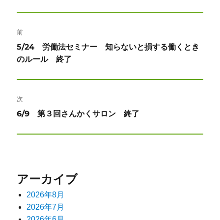
投
前
稿
前
5/24 労働法セミナー 知らないと損する働くとき
ナ
の
のルール 終了
投
ビ
稿:
ゲ
次
ー
次
6/9 第３回さんかくサロン 終了
の
シ
投
ョ
稿:
ン
アーカイブ
2026年8月
2026年7月
2026年6月