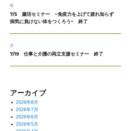
前
稿
前
7/5 腸活セミナー ~免疫力を上げて疲れ知らず
ナ
の
病気に負けない体をつくろう~ 終了
投
ビ
稿:
ゲ
次
ー
次
7/19 仕事と介護の両立支援セミナー 終了
の
シ
投
ョ
稿:
ン
アーカイブ
2026年8月
2026年7月
2026年6月
2026年5月