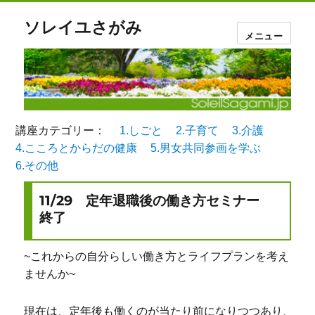
ソレイユさがみ
メニュー
講座カテゴリー：
1.しごと
2.子育て
3.介護
4.こころとからだの健康
5.男女共同参画を学ぶ
6.その他
11/29 定年退職後の働き方セミナー
終了
~これからの自分らしい働き方とライフプランを考え
ませんか~
現在は、定年後も働くのが当たり前になりつつあり、