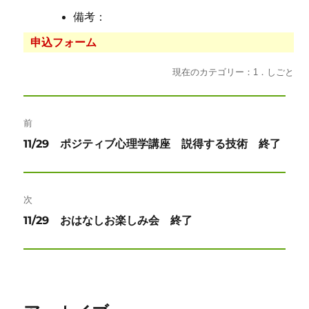
備考：
申込フォーム
現在のカテゴリー：1．しごと
投
前
稿
前
11/29 ポジティブ心理学講座 説得する技術 終了
ナ
の
投
ビ
稿:
次
ゲ
次
11/29 おはなしお楽しみ会 終了
ー
の
投
シ
稿:
ョ