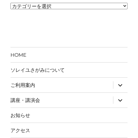
カ
テ
ゴ
リ
ー
HOME
ソレイユさがみについて
ご利用案内
サ
ブ
講座・講演会
サ
メ
ブ
ニ
お知らせ
メ
ュ
ニ
ー
アクセス
ュ
を