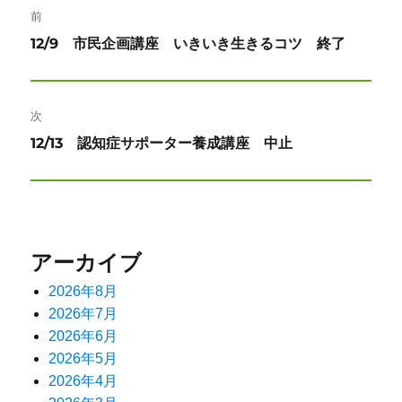
前
稿
前
12/9 市民企画講座 いきいき生きるコツ 終了
ナ
の
投
ビ
稿:
次
ゲ
次
12/13 認知症サポーター養成講座 中止
ー
の
投
シ
稿:
ョ
アーカイブ
ン
2026年8月
2026年7月
2026年6月
2026年5月
2026年4月