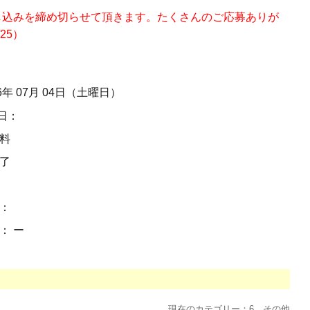
し込みを締め切らせて頂きます。たくさんのご応募ありが
25）
6年 07月 04日（土曜日）
日：
無料
終了
１：
： ー
現在のカテゴリー：6．その他