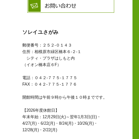
ソレイユさがみ
郵便番号：２５２-０１４３
住所：相模原市緑区橋本６-２-１
シティ・プラザはしもと内
（イオン橋本店６F）
電話：０４２-７７５-１７７５
FAX：０４２-７７５-１７７６
開館時間は午前９時から午後１０時までです。
【2026年度休館日】
年末年始：12月29日(火)～翌年1月3日(日)・
4/27(月)・6/22(月)・8/24(月)・10/26(月)・
12/28(月)・2/22(月)