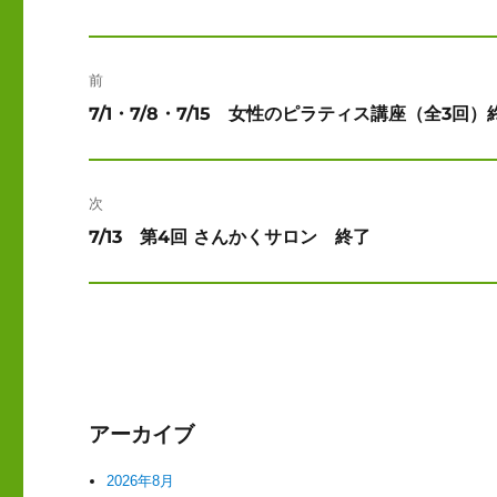
投
前
稿
前
7/1・7/8・7/15 女性のピラティス講座（全3回）
ナ
の
投
ビ
稿:
次
ゲ
次
7/13 第4回 さんかくサロン 終了
ー
の
投
シ
稿:
ョ
ン
アーカイブ
2026年8月