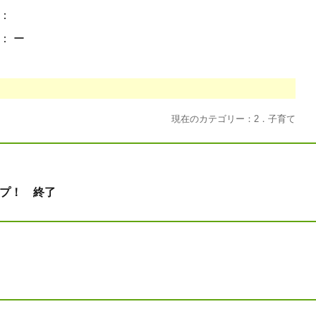
１：
： ー
現在のカテゴリー：2．子育て
ップ！ 終了