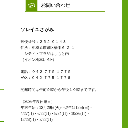
ソレイユさがみ
郵便番号：２５２-０１４３
住所：相模原市緑区橋本６-２-１
シティ・プラザはしもと内
（イオン橋本店６F）
電話：０４２-７７５-１７７５
FAX：０４２-７７５-１７７６
開館時間は午前９時から午後１０時までです。
【2026年度休館日】
年末年始：12月29日(火)～翌年1月3日(日)・
4/27(月)・6/22(月)・8/24(月)・10/26(月)・
12/28(月)・2/22(月)