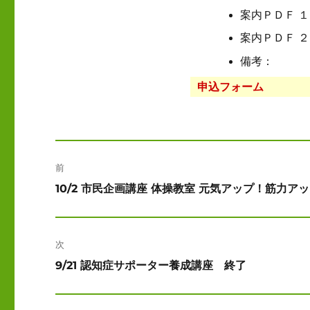
案内ＰＤＦ 
案内ＰＤＦ ２
備考：
申込フォーム
投
前
稿
前
10/2 市民企画講座 体操教室 元気アップ！筋力ア
ナ
の
投
ビ
稿:
次
ゲ
次
9/21 認知症サポーター養成講座 終了
ー
の
投