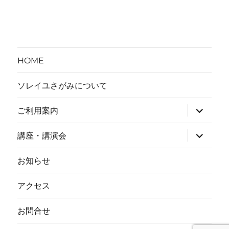
ゴ
リ
ー
HOME
ソレイユさがみについて
ご利用案内
サ
ブ
講座・講演会
サ
メ
ブ
ニ
お知らせ
メ
ュ
ニ
ー
アクセス
ュ
を
ー
展
お問合せ
を
開
展