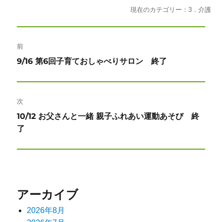
現在のカテゴリー：3．介護
投
前
稿
前
9/16 第6回子育ておしゃべりサロン 終了
ナ
の
投
ビ
稿:
次
ゲ
次
10/12 お父さんと一緒 親子ふれあい運動あそび 終
ー
の
了
投
シ
稿:
ョ
ン
アーカイブ
2026年8月