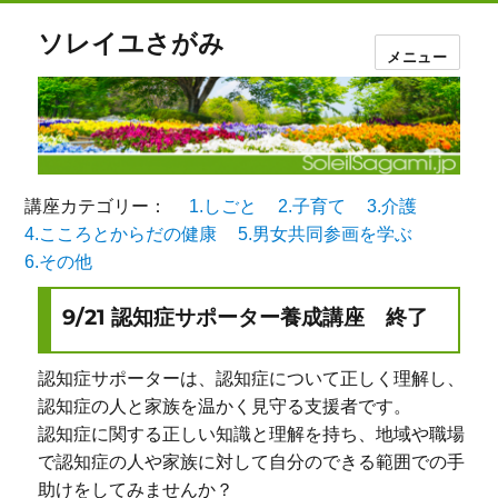
ソレイユさがみ
メニュー
講座カテゴリー：
1.しごと
2.子育て
3.介護
4.こころとからだの健康
5.男女共同参画を学ぶ
6.その他
9/21 認知症サポーター養成講座 終了
認知症サポーターは、認知症について正しく理解し、
認知症の人と家族を温かく見守る支援者です。
認知症に関する正しい知識と理解を持ち、地域や職場
で認知症の人や家族に対して自分のできる範囲での手
助けをしてみませんか？